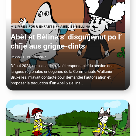
-- LIVRES POUR ENFANTS --
ABEL ET BELLINA
Abèl et Bèlina s’ disguîjenut po l’
chîje aus grigne-dints
Odysseus
19 Juillet 2026
Début 2024, deux ans déjà, Noël responsable du service des
langues régionales endogènes de la Communauté Wallonie-
Bruxelles, m’avait contacté pour demander l’autorisation et
proposer la traduction d’un Abel & Bellina…