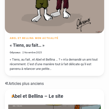
ABEL ET BELLINA
MON ACTUALITÉ
« Tiens, au fait… »
Odysseus
2 Novembre 2025
« Tiens, au fait , et Abel et Bellina … ? » m’a demandé un ami tout
récemment. C’est d’une manière tout à fait délicate qu’il est
parvenu à relancer une petite…
Articles plus anciens
Navigation
des
Abel et Bellina – Le site
articles