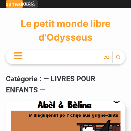
Skip
samedi
08
Août
2026
to
content
Le petit monde libre
d'Odysseus
Catégorie :
— LIVRES POUR
ENFANTS —