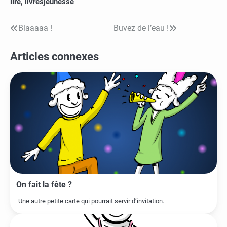
lire
,
livresjeunesse
Blaaaaa !
Buvez de l’eau !
Navigation
de
Articles connexes
l’article
On fait la fête ?
Une autre petite carte qui pourrait servir d’invitation.