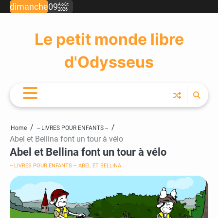
Skip
dimanche
09
Août
2026
to
content
Le petit monde libre
d'Odysseus
Home
-- LIVRES POUR ENFANTS --
Abel et Bellina font un tour à vélo
Abel et Bellina font un tour à vélo
-- LIVRES POUR ENFANTS --
ABEL ET BELLINA