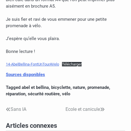
aisément en brochure A5.
Je suis fier et ravi de vous emmener pour une petite
promenade à vélo.
J’espère qu’elle vous plaira.
Bonne lecture !
14-AbelBellina-FontUnTourAVelo
Télécharger
Sources disponibles
Tagged
abel et bellina
,
bicyclette
,
nature
,
promenade
,
réparation
,
sécurité routière
,
vélo
Sans IA
Ecole et canicule
Navigation
de
Articles connexes